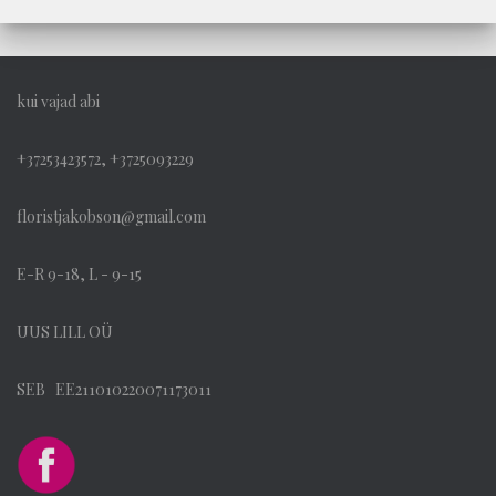
kui vajad abi
+37253423572, +3725093229
floristjakobson@gmail.com
E-R 9-18, L - 9-15
UUS LILL OÜ
SEB EE211010220071173011