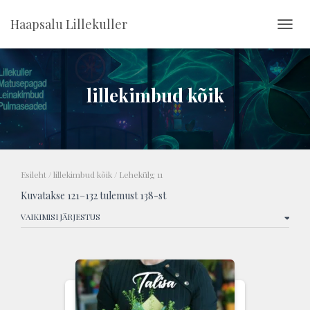
Haapsalu Lillekuller
TOGG
lillekimbud kõik
Esileht
/
lillekimbud kõik
/ Lehekülg 11
Kuvatakse 121–132 tulemust 138-st