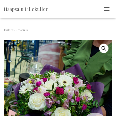
Haapsalu Lillekuller
T
O
G
G
Esileht
/
.
/ Venus
L
E
N
A
V
I
G
A
T
I
O
N