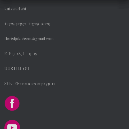
kui vajad abi
+37253423572, +3725093229
floristjakobson@gmail.com
E-R 9-18, L - 9-15
UUS LILL OÜ
SEB EE211010220071173011