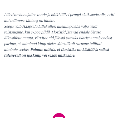
Lilled on hooajaline toode ja kõiki lilli ei pruugi alati saada olla, eriti
kui tellimuse tähtaeg on lühike.
Seega võib Haapsalu Lillekulleri lillekimp näha välja veidi
teistsugune, kui e-poe pildil. Floristid jätavad endale õiguse
lillevalikut muuta, värvitoonid jäävad samaks.Florist annab endast
parima ,et valminud kimp oleks võimalikult sarnane tellitud
kimbule veebis.
Palume mõista, et floristika on käsitöö ja sellest
tulenevalt on iga kimp või seade unikaalne.
Lillekuller Haapsalus
lillepood Haapsalus
M
atusepärjad Tallinnas
Lillepood Haapsalus