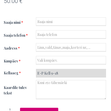
50.00
€
Saaja nimi
*
Saaja telefon
*
Aadress
*
Kuupäev
*
Kellaaeg
*
Kaardile tulev
tekst
Venus