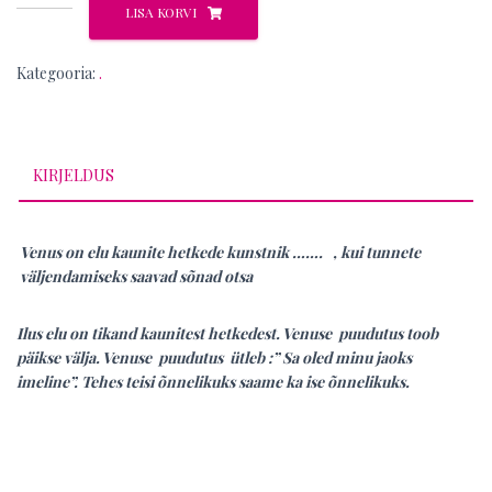
kogus
LISA KORVI
Kategooria:
.
KIRJELDUS
Venus on elu kaunite hetkede kunstnik ……. , kui tunnete
väljendamiseks saavad sõnad otsa
Ilus elu on tikand kaunitest hetkedest. Venuse puudutus toob
päikse välja. Venuse puudutus ütleb :” Sa oled minu jaoks
imeline”. Tehes teisi õnnelikuks saame ka ise õnnelikuks.