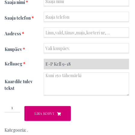
Saaja nimi
*
Saaja telefon
*
Aadress
*
Kuupäev
*
Kellaaeg
*
Kaardile tulev
tekst
Uriel
Gold
LISA KORVI
kogus
Kategooria:
.