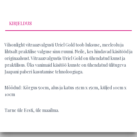
KIRJELDUS
Vilsonlight vitraazvalgusti Uriel Gold toob luksuse, meeleolu ja
lihtsalt praktilise valguse sinu ruumi. Neile, kes hindavad käsitööd ja
originaalsust. Vitraazvalgustis Uriel Gold on ühendatud kunst ja
praktilisus. Üks vanimaid käsitöö kunste on ühendatud ülitugeva
Jaapani paberi kasutamise tehnoloogiaga.
Mõõdud : Kõrgus 50cm, alus ja katus 15cm x 15cm, küljed 10cm x
10cm
Tarne üle Eesti, üle maailma.