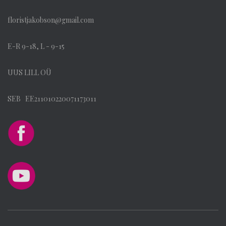
floristjakobson@gmail.com
E-R 9-18, L - 9-15
UUS LILL OÜ
SEB EE211010220071173011