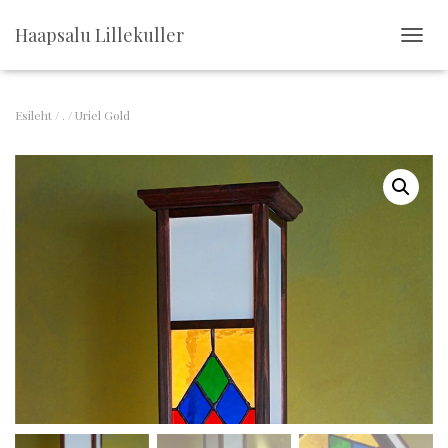
Haapsalu Lillekuller
T
O
G
G
Esileht
/
.
/ Uriel Gold
L
E
N
A
V
I
G
A
T
I
O
N