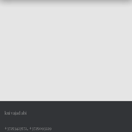
kui vajad abi
+37253423572, +3725093229