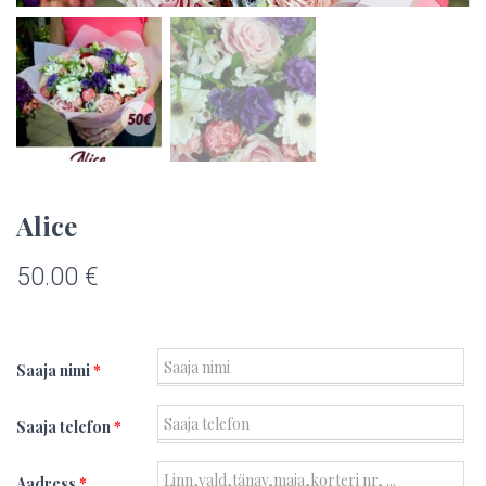
Alice
50.00
€
Saaja nimi
*
Saaja telefon
*
Aadress
*