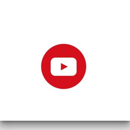
Matusepärjad Tallinnas
Lillepood Haapsalus
Lillekuller Haapsalu
matusepärjad Keilas