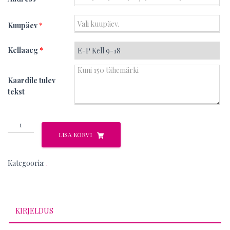
Kuupäev
*
Kellaaeg
*
Kaardile tulev
tekst
Alice
kogus
LISA KORVI
Kategooria:
.
KIRJELDUS