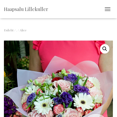
Haapsalu Lillekuller
T
O
G
G
Esileht
/
.
/ Alice
L
E
N
A
V
I
G
A
T
I
O
N