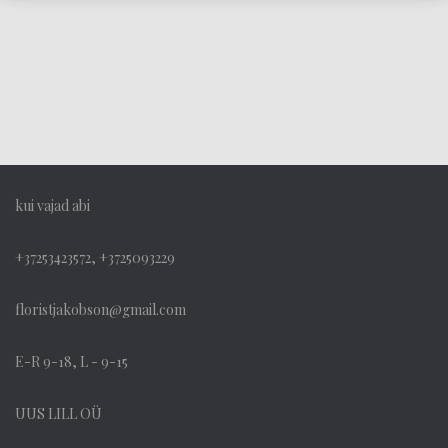
kui vajad abi
+37253423572, +3725093229
floristjakobson@gmail.com
E-R 9-18, L - 9-15
UUS LILL OÜ